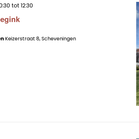
0:30
tot
12:30
eegink
en
Keizerstraat 8, Scheveningen