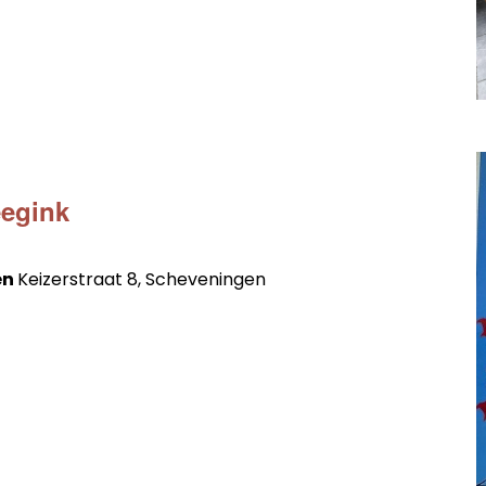
0
eegink
en
Keizerstraat 8, Scheveningen