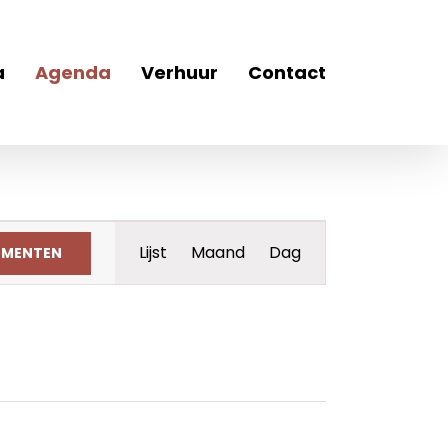
a
Agenda
Verhuur
Contact
Evenement
Lijst
Maand
Dag
EMENTEN
weergaven
navigatie