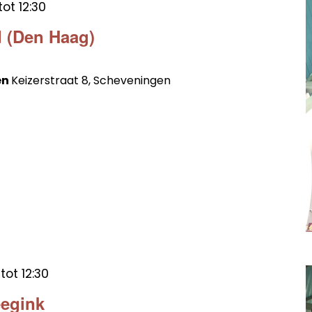
tot
12:30
 (Den Haag)
en
Keizerstraat 8, Scheveningen
tot
12:30
eegink