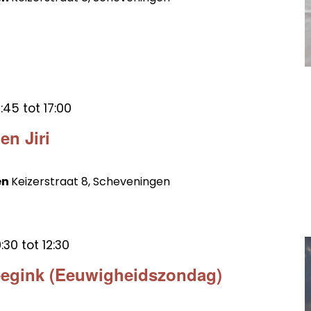
:45
tot
17:00
en Jiri
en
Keizerstraat 8, Scheveningen
:30
tot
12:30
eegink (Eeuwigheidszondag)