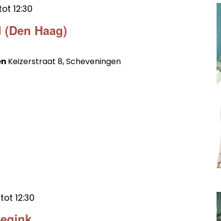
tot
12:30
 (Den Haag)
en
Keizerstraat 8, Scheveningen
tot
12:30
eegink