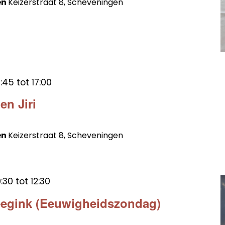
en
Keizerstraat 8, Scheveningen
:45
tot
17:00
en Jiri
en
Keizerstraat 8, Scheveningen
:30
tot
12:30
eegink (Eeuwigheidszondag)