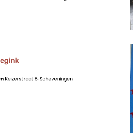
0
eegink
en
Keizerstraat 8, Scheveningen