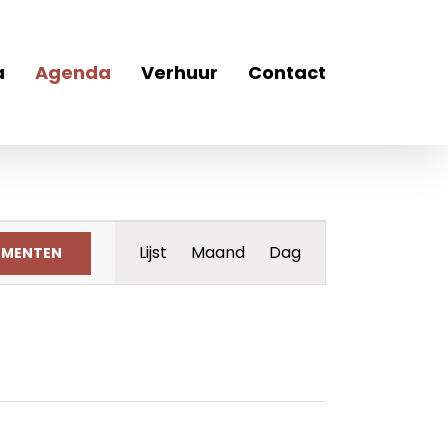
a
Agenda
Verhuur
Contact
Evenement
Lijst
Maand
Dag
EMENTEN
weergaven
navigatie