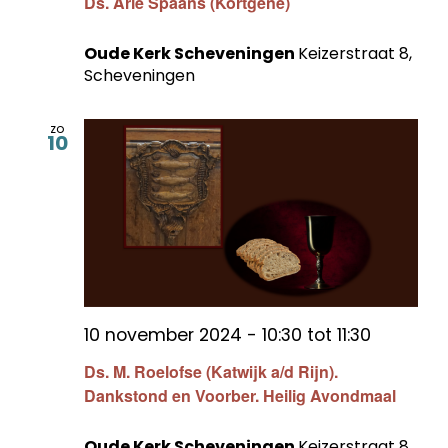
Ds. Arie Spaans (Kortgene)
Oude Kerk Scheveningen
Keizerstraat 8,
Scheveningen
zo
10
10 november 2024 - 10:30
tot
11:30
Ds. M. Roelofse (Katwijk a/d Rijn).
Dankstond en Voorber. Heilig Avondmaal
Oude Kerk Scheveningen
Keizerstraat 8,