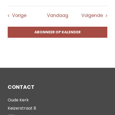
Evenementen
Even
Vorige
Vandaag
Volgende
ABONNEER OP KALENDER
CONTACT
Oude Kerk
Keizerstraat 8