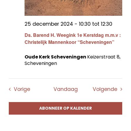
25 december 2024 - 10:30
tot
12:30
Ds. Barend H. Weegink 1e Kerstdag m.m.v :
Christelijk Mannenkoor “Scheveningen”
Oude Kerk Scheveningen
Keizerstraat 8,
Scheveningen
Evenementen
Even
Vorige
Vandaag
Volgende
ABONNEER OP KALENDER