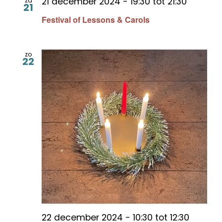
21 december 2024 - 19:30
tot
21:30
za
21
Festival of Lessons & Carols
zo
22
22 december 2024 - 10:30
tot
12:30