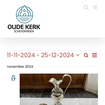
Ga
naar
inhoud
Evenementen
Eve
11-11-2024
 - 
25-12-2024
Zoeken
Evene
Lijst
wee
Selecteer
Zoeke
navi
een
november 2024
en
datum.
zo
weerg
17
naviga