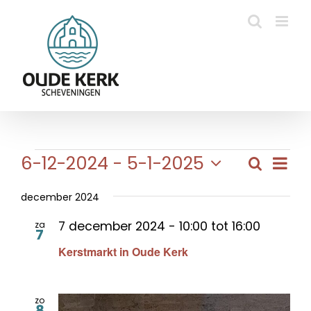
Ga
naar
inhoud
Evenementen
Eve
6-12-2024
 - 
5-1-2025
Zoeken
Evene
Lijst
wee
Selecteer
Zoeke
navi
een
december 2024
en
datum.
7 december 2024 - 10:00
tot
16:00
za
weerg
7
Kerstmarkt in Oude Kerk
naviga
zo
8