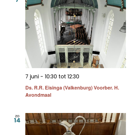
7 juni - 10:30
tot
12:30
Ds. R.R. Eisinga (Valkenburg) Voorber. H.
Avondmaal
zo
14