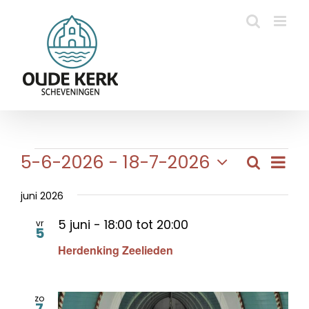
Ga
naar
inhoud
Evenementen
Eve
5-6-2026
 - 
18-7-2026
Zoeken
Evene
Lijst
wee
Selecteer
Zoeke
navi
een
juni 2026
en
datum.
5 juni - 18:00
tot
20:00
vr
weerg
5
Herdenking Zeelieden
naviga
zo
7