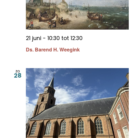
21 juni - 10:30
tot
12:30
Ds. Barend H. Weegink
zo
28