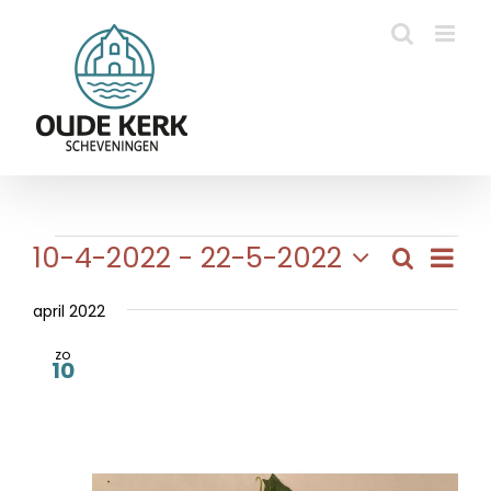
Ga
naar
inhoud
Evenementen
Eve
10-4-2022
 - 
22-5-2022
Zoeken
Evene
Lijst
wee
Selecteer
Zoeke
navi
een
april 2022
en
datum.
zo
weerg
10
naviga