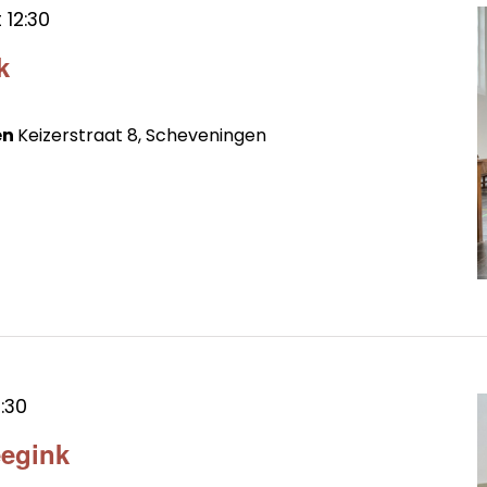
t
12:30
k
en
Keizerstraat 8, Scheveningen
2:30
eegink