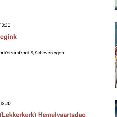
t
12:30
eegink
en
Keizerstraat 8, Scheveningen
t
12:30
 (Lekkerkerk) Hemelvaartsdag