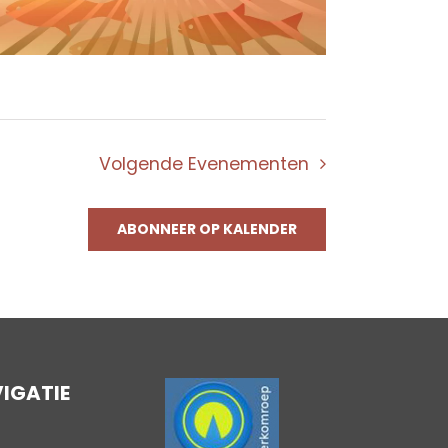
Volgende
Evenementen
ABONNEER OP KALENDER
IGATIE