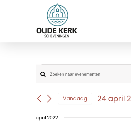
Ga
naar
inhoud
Evenementen
Evenementen
Vul
een
Zoeken
keyword
en
in.
24 april 
Vandaag
Zoek
weergeven
Selecteer
voor
navigatie
een
Evenementen
april 2022
datum.
met
keyword.