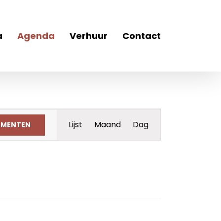
a
Agenda
Verhuur
Contact
Evenement
Lijst
Maand
Dag
EMENTEN
weergaven
navigatie