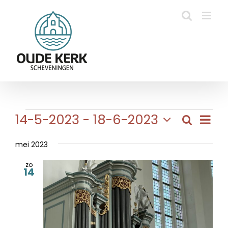
Ga
naar
inhoud
Evenementen
Eve
14-5-2023
 - 
18-6-2023
Zoeken
Evene
Lijst
wee
Selecteer
Zoeke
navi
een
mei 2023
en
datum.
zo
weerg
14
naviga