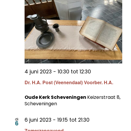
4 juni 2023 - 10:30
tot
12:30
Dr. H.A. Post (Veenendaal) Voorber. H.A.
Oude Kerk Scheveningen
Keizerstraat 8,
Scheveningen
6 juni 2023 - 19:15
tot
21:30
di
6
Zomerzangavond