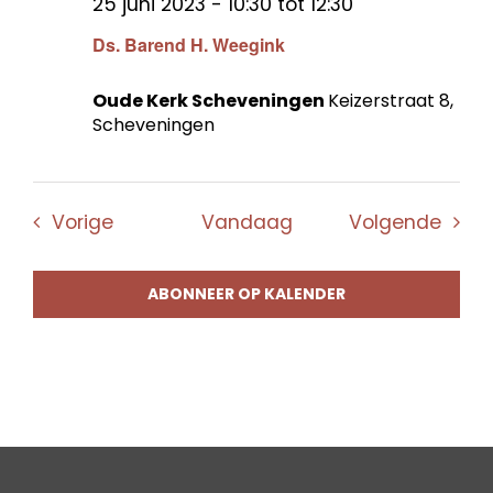
25 juni 2023 - 10:30
tot
12:30
Ds. Barend H. Weegink
Oude Kerk Scheveningen
Keizerstraat 8,
Scheveningen
Evenementen
Even
Vorige
Vandaag
Volgende
ABONNEER OP KALENDER