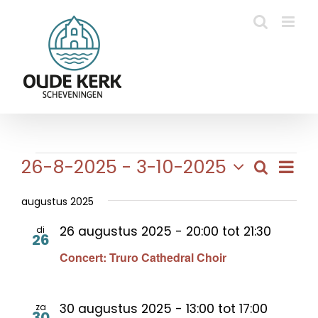
Ga
naar
inhoud
Evenementen
Eve
26-8-2025
 - 
3-10-2025
Zoeken
Evene
Lijst
wee
Selecteer
Zoeke
navi
een
augustus 2025
en
datum.
26 augustus 2025 - 20:00
tot
21:30
di
weerg
26
Concert: Truro Cathedral Choir
naviga
30 augustus 2025 - 13:00
tot
17:00
za
30