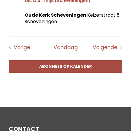
Ds. D.J. Thijs (Scheveningen)
Oude Kerk Scheveningen
Keizerstraat 8,
Scheveningen
Evenementen
Even
Vorige
Vandaag
Volgende
ABONNEER OP KALENDER
CONTACT