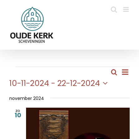
Ga
naar
inhoud
Eve
Evenementen
Zoeken
Evene
Lijst
wee
10-11-2024
 - 
22-12-2024
Zoeke
navi
Selecteer
en
een
november 2024
weerg
datum.
zo
naviga
10