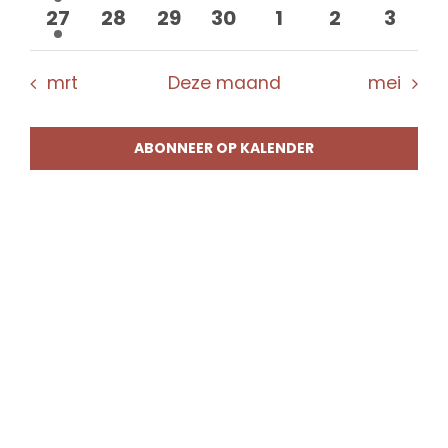
evenement
evenementen
evenementen
evenementen
evenementen
evenement
evene
1
0
0
0
0
0
0
27
28
29
30
1
2
3
evenement
evenementen
evenementen
evenementen
evenementen
evenement
evene
mrt
Deze maand
mei
ABONNEER OP KALENDER