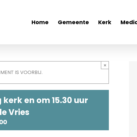
Home
Gemeente
Kerk
Medi
×
EMENT IS VOORBIJ.
 kerk en om 15.30 uur
e Vries
:00