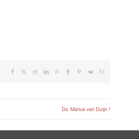
Facebook
X
Reddit
LinkedIn
WhatsApp
Tumblr
Pinterest
Vk
E-
mail
Ds. Marius van Duijn