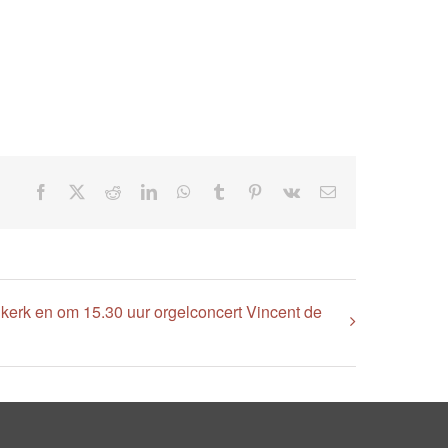
Facebook
X
Reddit
LinkedIn
WhatsApp
Tumblr
Pinterest
Vk
E-
mail
 kerk en om 15.30 uur orgelconcert Vincent de