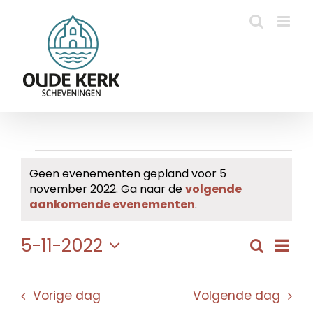
Ga
naar
inhoud
Evenementen
Geen evenementen gepland voor 5
november 2022. Ga naar de
volgende
in
Bericht
aankomende evenementen
.
5
Eve
5-11-2022
Zoeken
Evene
Dag
november
wee
Selecteer
Zoeke
navi
een
2022
en
Vorige dag
Volgende dag
datum.