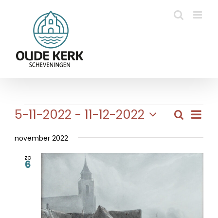
Ga
naar
inhoud
Evenementen
Eve
5-11-2022
 - 
11-12-2022
Zoeken
Evene
Lijst
wee
Selecteer
Zoeke
navi
een
november 2022
en
datum.
zo
weerg
6
naviga