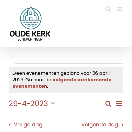
Ga
naar
inhoud
Evenementen
Geen evenementen gepland voor 26 april
2023. Ga naar de
volgende aankomende
in
Bericht
evenementen
.
26
Eve
26-4-2023
Zoeken
Evene
Dag
april
wee
Selecteer
Zoeke
navi
een
2023
en
Vorige dag
Volgende dag
datum.