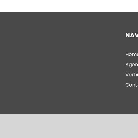
NAV
Hom
Agen
Verh
Cont
© 2023 – Oude Kerk Scheveningen