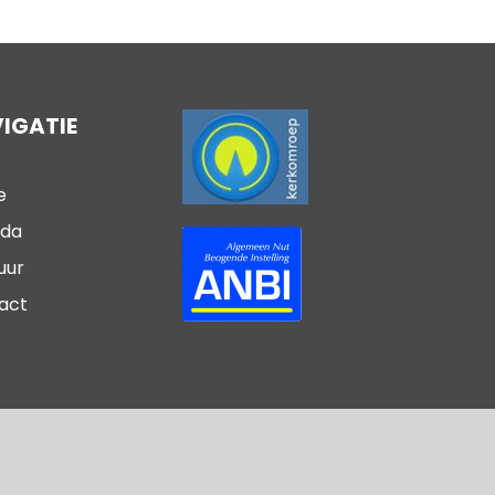
IGATIE
e
da
uur
act