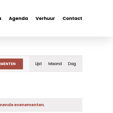
a
Agenda
Verhuur
Contact
Evenement
Lijst
Maand
Dag
EMENTEN
weergaven
navigatie
mende evenementen
.