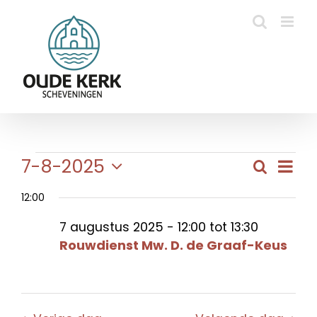
Ga
naar
inhoud
Evenementen
Eve
7-8-2025
Zoeken
Evene
Dag
wee
Selecteer
in
Zoeke
navi
12:00
een
en
datum.
7
7 augustus 2025 - 12:00
tot
13:30
weerg
Rouwdienst Mw. D. de Graaf-Keus
naviga
augustus
2025