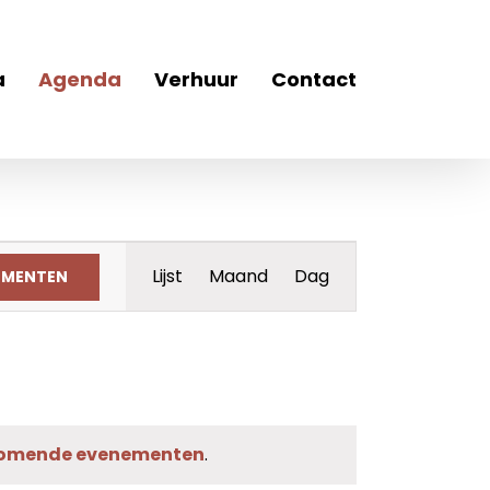
a
Agenda
Verhuur
Contact
Evenement
Lijst
Maand
Dag
EMENTEN
weergaven
navigatie
komende evenementen
.