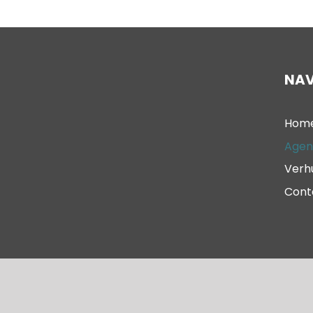
NAV
Hom
Agen
Verh
Cont
© 2023 – Oude Kerk Scheveningen