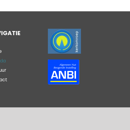
IGATIE
e
da
uur
act