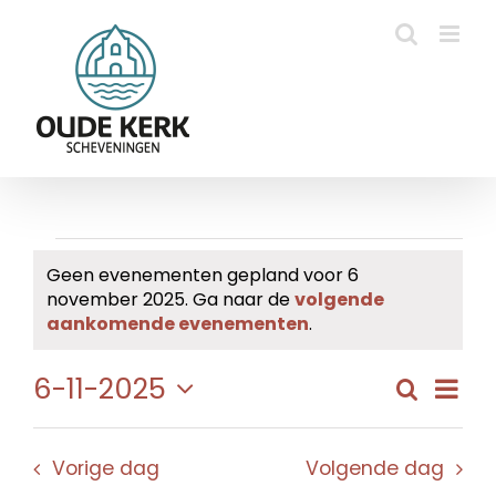
Ga
naar
inhoud
Evenementen
Geen evenementen gepland voor 6
november 2025. Ga naar de
volgende
in
Bericht
aankomende evenementen
.
6
Eve
6-11-2025
Zoeken
Evene
Dag
november
wee
Selecteer
Zoeke
navi
een
2025
en
Vorige dag
Volgende dag
datum.