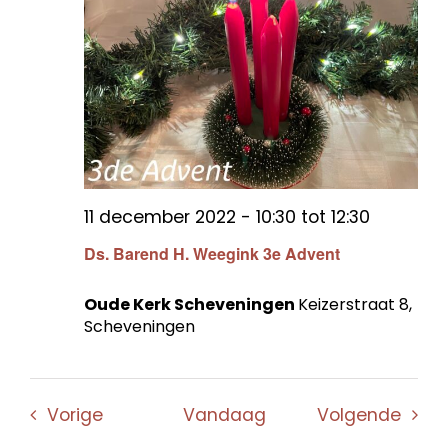
11 december 2022 - 10:30
tot
12:30
Ds. Barend H. Weegink 3e Advent
Oude Kerk Scheveningen
Keizerstraat 8,
Scheveningen
Evenementen
Even
Vorige
Vandaag
Volgende