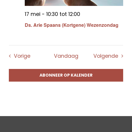
17 mei - 10:30
tot
12:00
Ds. Arie Spaans (Kortgene) Wezenzondag
Evenementen
Even
Vorige
Vandaag
Volgende
ABONNEER OP KALENDER