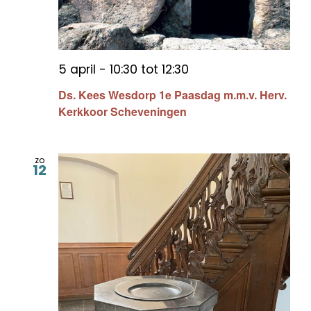
5 april - 10:30
tot
12:30
Ds. Kees Wesdorp 1e Paasdag m.m.v. Herv.
Kerkkoor Scheveningen
zo
12