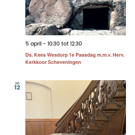
5 april - 10:30
tot
12:30
Ds. Kees Wesdorp 1e Paasdag m.m.v. Herv.
Kerkkoor Scheveningen
zo
12