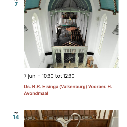
7
7 juni - 10:30
tot
12:30
Ds. R.R. Eisinga (Valkenburg) Voorber. H.
Avondmaal
zo
14