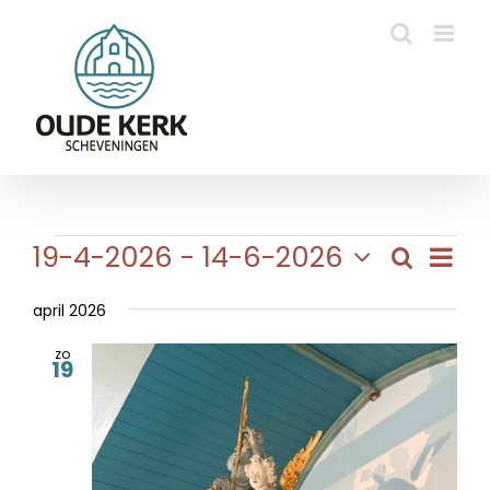
Ga
naar
inhoud
Evenementen
Eve
19-4-2026
 - 
14-6-2026
Zoeken
Evene
Lijst
wee
Selecteer
Zoeke
navi
een
april 2026
en
datum.
zo
weerg
19
naviga