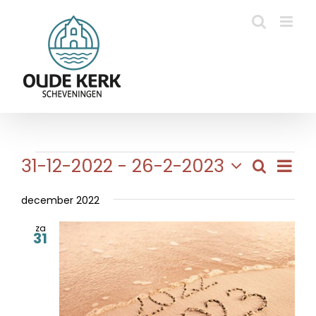
Ga
naar
inhoud
Evenementen
Eve
31-12-2022
 - 
26-2-2023
Zoeken
Evene
Lijst
wee
Selecteer
Zoeke
navi
een
december 2022
en
datum.
za
weerg
31
naviga