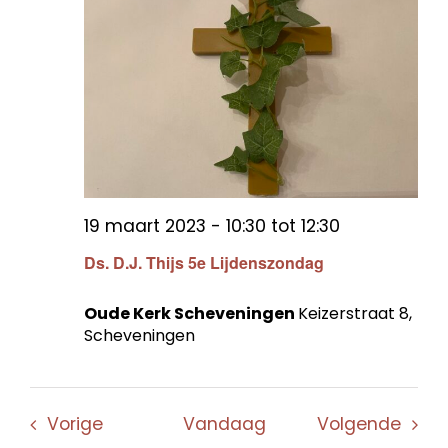
19 maart 2023 - 10:30
tot
12:30
Ds. D.J. Thijs 5e Lijdenszondag
Oude Kerk Scheveningen
Keizerstraat 8,
Scheveningen
Evenementen
Even
Vorige
Vandaag
Volgende