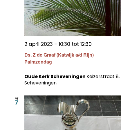
2 april 2023 - 10:30
tot
12:30
Ds. Z de Graaf (Katwijk a/d Rijn)
Palmzondag
Oude Kerk Scheveningen
Keizerstraat 8,
Scheveningen
vr
7