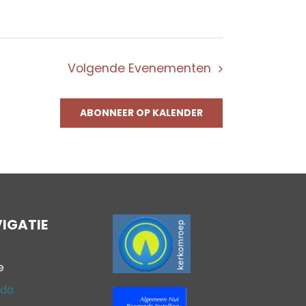
Volgende
Evenementen
ABONNEER OP KALENDER
IGATIE
e
da