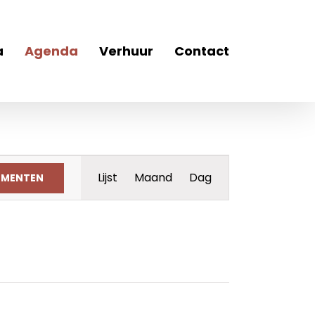
a
Agenda
Verhuur
Contact
Evenement
Lijst
Maand
Dag
EMENTEN
weergaven
navigatie