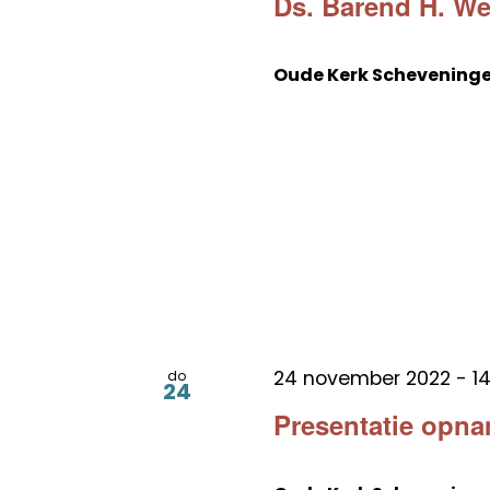
Ds. Barend H. Wee
Oude Kerk Schevening
24 november 2022 - 14
do
24
Presentatie opn