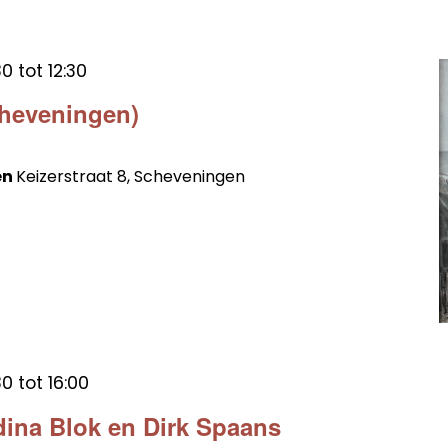
30
tot
12:30
cheveningen)
en
Keizerstraat 8, Scheveningen
30
tot
16:00
ina Blok en Dirk Spaans