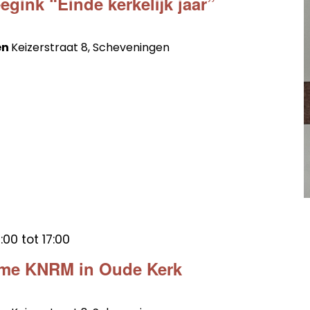
gink “Einde kerkelijk jaar”
en
Keizerstraat 8, Scheveningen
:00
tot
17:00
ame KNRM in Oude Kerk