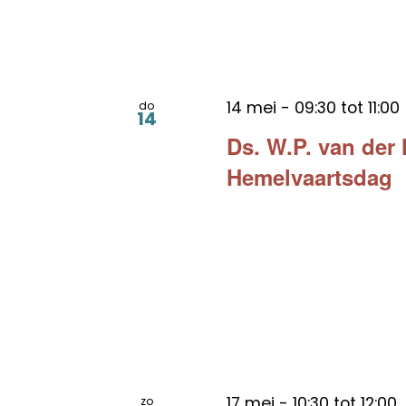
14 mei - 09:30
tot
11:00
do
14
Ds. W.P. van der
Hemelvaartsdag
17 mei - 10:30
tot
12:00
zo