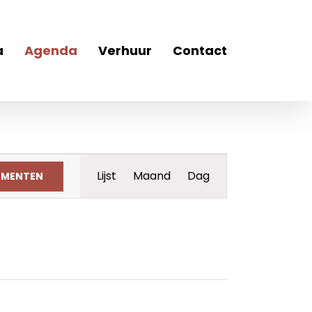
a
Agenda
Verhuur
Contact
Evenement
Lijst
Maand
Dag
EMENTEN
weergaven
navigatie