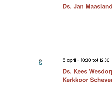
Ds. Jan Maasland
5 april - 10:30
tot
12:30
zo
5
Ds. Kees Wesdorp
Kerkkoor Scheve