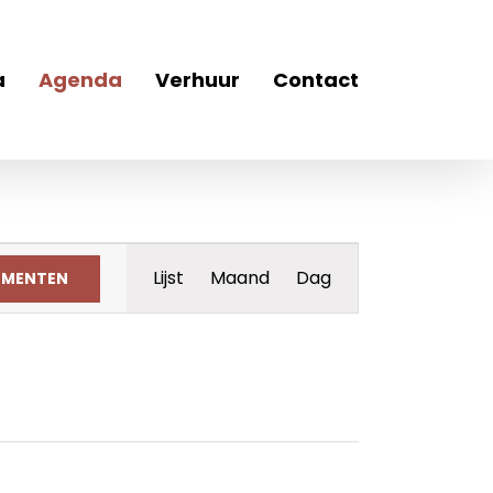
a
Agenda
Verhuur
Contact
Evenement
Lijst
Maand
Dag
EMENTEN
weergaven
navigatie