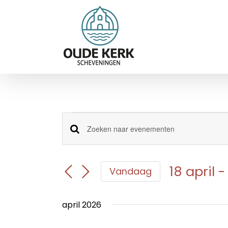
Ga
naar
inhoud
Evenementen
Evenementen
Vul
een
Zoeken
keyword
en
in.
18 april
 -
Vandaag
Zoek
weergeven
Selecteer
voor
navigatie
een
Evenementen
april 2026
datum.
met
keyword.