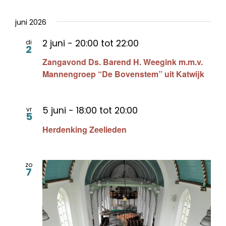
juni 2026
2 juni - 20:00
tot
22:00
di
2
Zangavond Ds. Barend H. Weegink m.m.v.
Mannengroep “De Bovenstem” uit Katwijk
5 juni - 18:00
tot
20:00
vr
5
Herdenking Zeelieden
zo
7