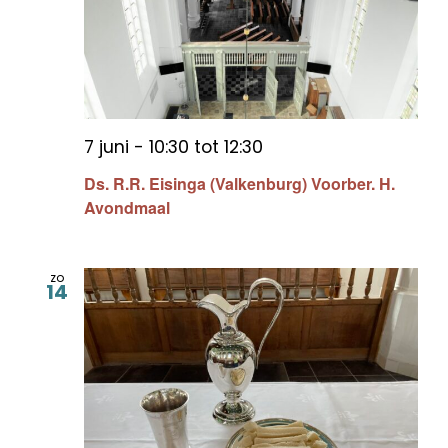
7 juni - 10:30
tot
12:30
Ds. R.R. Eisinga (Valkenburg) Voorber. H.
Avondmaal
zo
14