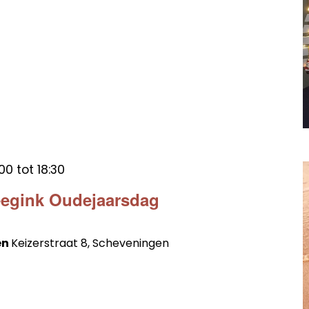
:00
tot
18:30
eegink Oudejaarsdag
en
Keizerstraat 8, Scheveningen