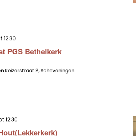
ot
12:30
st PGS Bethelkerk
en
Keizerstraat 8, Scheveningen
ot
12:30
 Hout(Lekkerkerk)