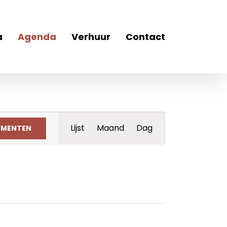
a
Agenda
Verhuur
Contact
Evenement
Lijst
Maand
Dag
EMENTEN
weergaven
navigatie