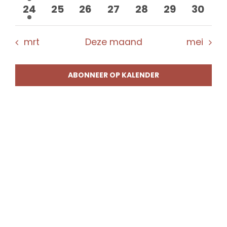
evenement
evenementen
evenementen
evenementen
evenementen
evenement
evene
1
0
0
0
0
0
0
24
25
26
27
28
29
30
evenement
evenementen
evenementen
evenementen
evenementen
evenement
evene
mrt
Deze maand
mei
ABONNEER OP KALENDER