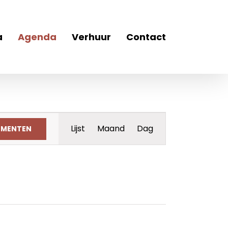
a
Agenda
Verhuur
Contact
Evenement
Lijst
Maand
Dag
EMENTEN
weergaven
navigatie