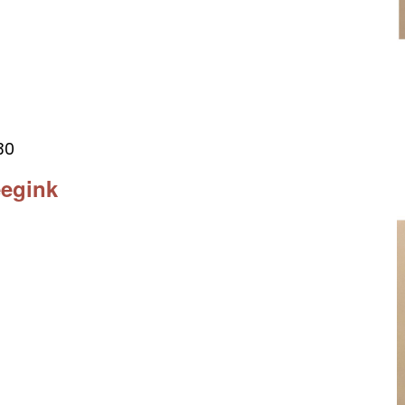
30
eegink