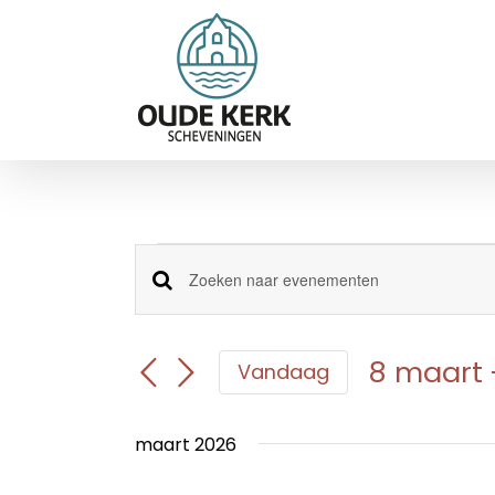
Ga
naar
inhoud
Evenementen
Evenementen
Vul
een
Zoeken
keyword
en
in.
8 maart
 
Vandaag
Zoek
weergeven
Selecteer
voor
navigatie
een
Evenementen
maart 2026
datum.
met
keyword.