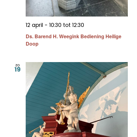
12 april - 10:30
tot
12:30
Ds. Barend H. Weegink Bediening Heilige
Doop
zo
19