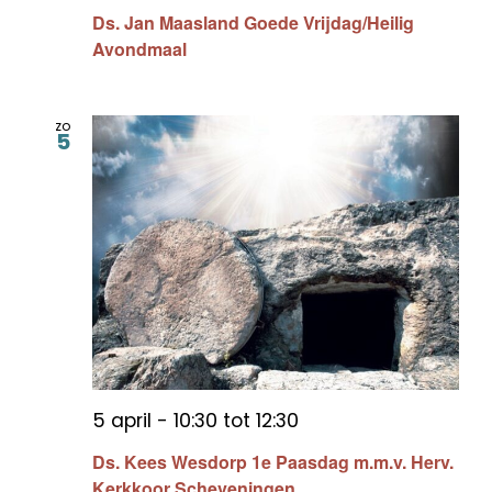
Ds. Jan Maasland Goede Vrijdag/Heilig
Avondmaal
zo
5
5 april - 10:30
tot
12:30
Ds. Kees Wesdorp 1e Paasdag m.m.v. Herv.
Kerkkoor Scheveningen