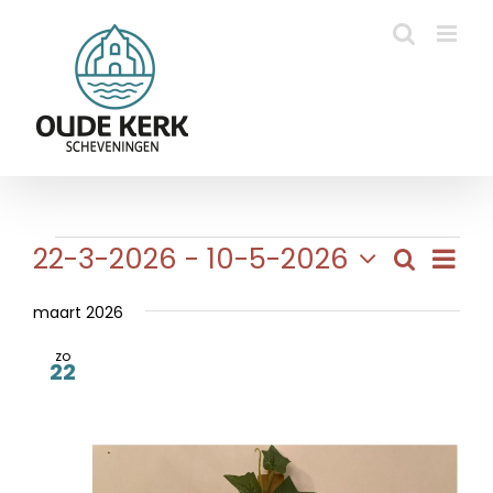
Ga
naar
inhoud
Evenementen
Eve
22-3-2026
 - 
10-5-2026
Zoeken
Evene
Lijst
wee
Selecteer
Zoeke
navi
een
maart 2026
en
datum.
zo
weerg
22
naviga