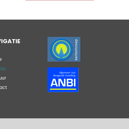
IGATIE
e
da
uur
act