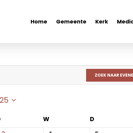
Home
Gemeente
Kerk
Medi
ZOEK NAAR EVEN
025
eer
D
dinsdag
W
woensdag
D
donderdag
.