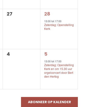
0
1
27
28
n,
evenementen,
evenement,
13:00
tot
17:00
Zaterdag: Openstelling
Kerk
0
1
4
5
n,
evenementen,
evenement,
13:00
tot
17:00
Zaterdag: Openstelling
Kerk en om 15.30 uur
orgelconcert door Bert
den Hertog
ABONNEER OP KALENDER