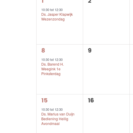
1
0
1
2
Evenementen
evenement,
evenementen,
10:30
tot
12:30
Ds. Jasper Klapwijk
Wezenzondag
1
0
8
9
evenement,
evenementen,
10:30
tot
12:30
Ds. Barend H.
Weegink 1e
Pinksterdag
1
0
15
16
evenement,
evenementen,
10:30
tot
12:30
Ds. Marius van Duijn
Bediening Heilig
Avondmaal