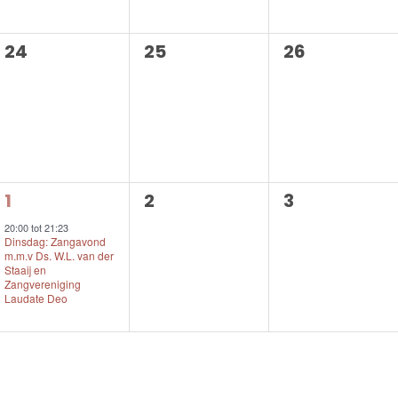
0
0
0
24
25
26
evenementen,
evenementen,
evenemente
1
0
0
1
2
3
evenement,
evenementen,
evenemente
20:00
tot
21:23
Dinsdag: Zangavond
m.m.v Ds. W.L. van der
Staaij en
Zangvereniging
Laudate Deo