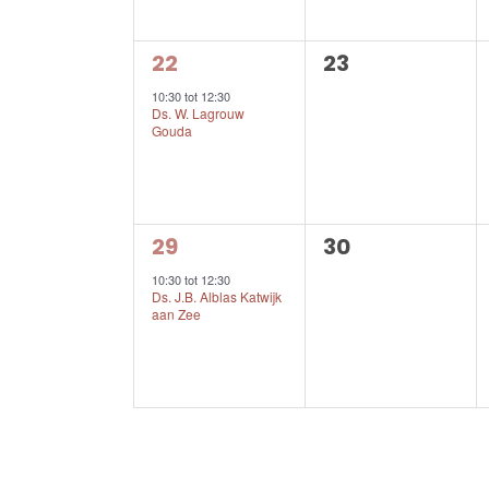
1
0
22
23
evenement,
evenementen,
10:30
tot
12:30
Ds. W. Lagrouw
Gouda
1
0
29
30
evenement,
evenementen,
10:30
tot
12:30
Ds. J.B. Alblas Katwijk
aan Zee