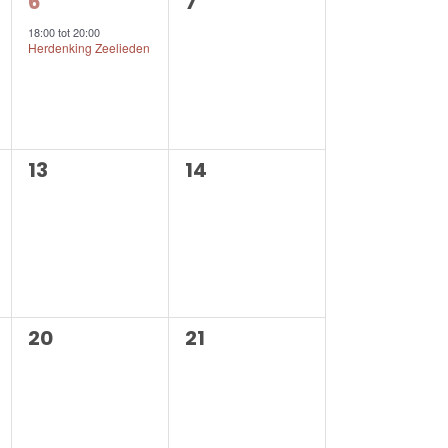
1
0
6
7
n,
evenement,
evenementen,
18:00
tot
20:00
Herdenking Zeelieden
0
0
13
14
n,
evenementen,
evenementen,
0
0
20
21
n,
evenementen,
evenementen,