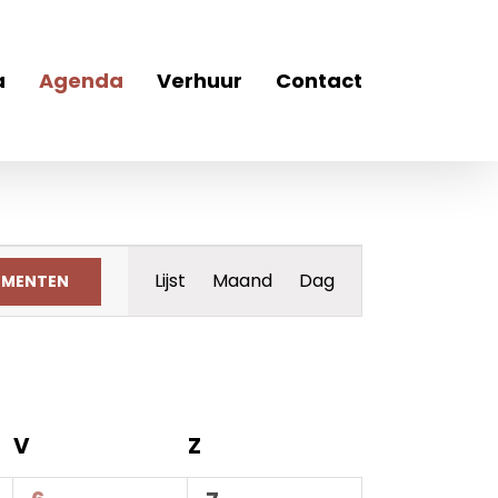
a
Agenda
Verhuur
Contact
Evenement
Lijst
Maand
Dag
EMENTEN
weergaven
navigatie
V
vrijdag
Z
zaterdag