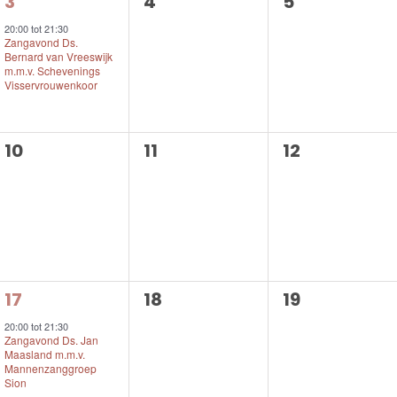
1
0
0
3
4
5
evenement,
evenementen,
evenemente
20:00
tot
21:30
Zangavond Ds.
Bernard van Vreeswijk
m.m.v. Schevenings
Visservrouwenkoor
0
0
0
10
11
12
evenementen,
evenementen,
evenemente
1
0
0
17
18
19
evenement,
evenementen,
evenemente
20:00
tot
21:30
Zangavond Ds. Jan
Maasland m.m.v.
Mannenzanggroep
Sion