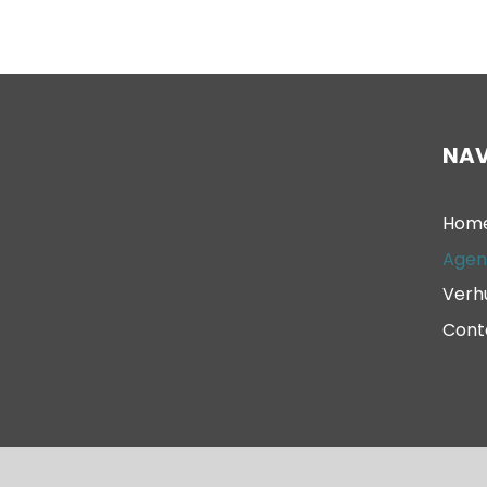
NAV
Hom
Agen
Verh
Cont